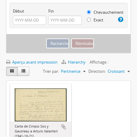
Début
Fin
Chevauchement
Exact
Aperçu avant impression
Hierarchy
Affichage :
Trier par:
Pertinence
Direction:
Croissant
Carta de Ciriaco Sos y
Gautreau a Arturo Xalambrí
(1941-10-21)