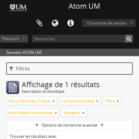
Atom UM
Ouverture de session
Parcourir
Servidor ATOM UM
Filtres
Affichage de 1 résultats
Description archivistique
Sos y Gautreau, Ciriaco
La Habana (Cuba)
Pièce
Avec objets numériques
Espagnol
Options de recherche avancée
Trouver les résultats avec: