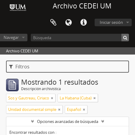
Archivo CEDEI UM
Iniciar sesión
Navegar
Archivo CEDEI UM
Filtros
Mostrando 1 resultados
Descripción archivística
Sos y Gautreau, Ciriaco
La Habana (Cuba)
Unidad documental simple
Español
Opciones avanzadas de búsqueda
Encontrar resultados con :