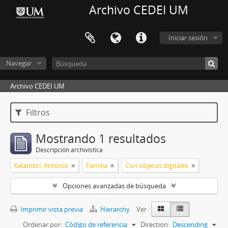
Archivo CEDEI UM
Iniciar sesión
Navegar
Archivo CEDEI UM
Filtros
Mostrando 1 resultados
Descripción archivística
Xalambrí, Antonio
Familia
Con objetos digitales
Opciones avanzadas de búsqueda
Imprimir vista previa
Hierarchy
Ver :
Ordenar por:
Código de referencia
Direction:
Descending