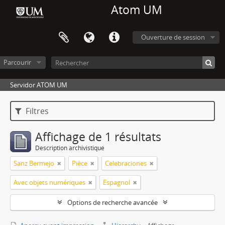
Atom UM
Ouverture de session
Parcourir
Servidor ATOM UM
Filtres
Affichage de 1 résultats
Description archivistique
Sanz Bermejo
Pièce
Celebraciones
Avec objets numériques
Espagnol
Options de recherche avancée